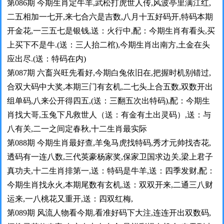
第086期 今期生肖定牛羊,武松打虎世人传,风波亭里满江红,
二五相加一七开,来七合六是吉数,八月十五好码开,特码本期
开金花,一三五七是银钱,送：火行中,配：今期生肖有看头,买
上买下不是牛.(送：三人抬二棺),今期生肖出南方,土金在头
应出尽.(送：特码在内)
第087期 六畜兴旺先看好,今期白兔依旧在,把握时机别错过,
合双大码中大奖,本期三门有玄机,二七头上合五数,双数开出
组单码,八来公开得四五,(送：三翻五次出特码),配：今期生
肖找大哥,玉兔下凡救世人（送：有金有土出灵码）,送：与
八有关,二一之间定春秋,十二生肖最实际
第088期 今期生肖最好查,羊兔马虎找特码,秀才元帅找杏花,
透码有一连八数,三代英豪杨家奖,保家卫国求边关,梁上君子
真功夫,十二生肖排第一,送：特码是牛羊,送：四季发财,配：
今期生肖找永火,本期尾数有玄机,送：双双开来,二通三八财
运来,一八桃花又重开,送：四双红梅,
第089期 风流人物看今期,看准好码下大注,连连开出双数码,