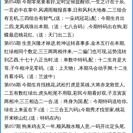
第054期 今期零尾要看好,定时定候提醒你,一生之计在于辰,
一言必中在掌中,风调雨顺报喜事,日和风利大地春,二三组合
有玄机,三四组合有财气,(送：一朵鸡冠花),配：今期生肖出
二四,龙凤戏珠出本期,（送：七八合码）,今期特码出在狗,彩
蝶最恋桃花红,（送：天门出二五）
第055期 生意兴隆才禄进,乾坤运转喜事多,金木五行在本期,
红绿相同个数定,三三两两相伴来,一二偏门也可现,运势流转
到乙酉,十七十八正当时,送：单数中特码,配：十二生肖是大
哥,子午相冲见零码,（送：上天物）,本期马会动手脚,十二生
肖看冷码,（送：兰波中）
第056期 今期生肖找桃花,武松打虎是英雄,大将赤龙救世人,
二五有数红绿出,虎头蛇尾不用取,彩民今期看好双,子丑寅亥
两相冲,三三相边二一合,送：终身为国,配：今期特码送给你,
绿在上来蓝在下.(送：二三合五六码),今期秀才找管家,桃花
开来映山红.(送：特码在内)
第057期 狗来鸡去又一年,顺风顺水顺人意,一码开出定头尾,