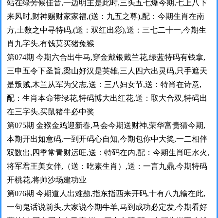
站在绿旁候佳音,一边明主是此时,三头五七爆今期,七上八下
来风时,财神赐财家家福,(送：九五之尊),配：今期生肖在南
方,土数之中寻特码,(送：双红出彩),送：三七二十一,今期生
肖九字头,有钱莫买猪兔猴
第074期 今期六合出牛马,穿金戴银戴兰花,绿蓝特码有钱拿,
三申五令下圣旨,梁山好汉是英雄,三人四六出灵码,只手遮天
是叛贼,木兰从军为父志,送：三八妇女节,送：特肖在诗意,
配：生肖本命带绿花,特码博大出红花,送：取大合双,特码出
在三字头,买鼠猪牛必中奖
第075期 金猴金鸡迎新春,马会今期送财神,荣华富贵猜今期,
本期开出如意码,一到开码心自知,今期包你中大奖,一二相伴
双数出,四季常青财运旺,送：特码在内,配：今期生肖旺水火,
将军君王美女伴,（送：吃素生肖）,送：一言九鼎,今期特码
开桃花,将帅沙场建功业
第076期 今期道人出难题,指东指西来开码,十有八九输在此,
一句鬼话说前头,大家说今期牛羊,马到成功必定发,今期看好