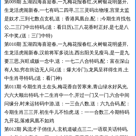
第009期 五湖四海喜迎春,一九梅花报春红,火树银花明盛开,
生龙活虎闹新春,一七有码二四寻,三三灵码出物垭,宫里太监
是奴才,三到七数点玄机,送：香港凤凰台,配：;今期生肖找包
公,二三门中出特码,(送：看日历),三八花香时正好,是七是八
不中奖,(送：三门中特)
第010期 五湖四海喜迎春,一九梅花报春红,火树银花明盛开,
生龙活虎闹新春,汉前将军多说法,西出阳关见瘦马,是一是九
要三思,兴旺成贩一念中,送：一七二八合特码,配：富在深山
有人知,穷在街边无人问,(送：爆大冷门),龙凤呈祥得生肖,土
中生肖寻特码,(送：看门神)
第011期 今期生肖土在头,梅花香自苦寒来,青山绿水好风光,
六六大顺出特码,十二生肖中一个,开过一门又一门,六合中间
问缘分,时来运转码中游,送：一三合八数,送：六九合码,配：
今期生肖三三开,初生牛儿不怕虎,送：一一合数三,今期特码
九开花,落难风凰不如鸡
第012期 风流才子俏佳人,玄机道破点三二,一语双关话特码,