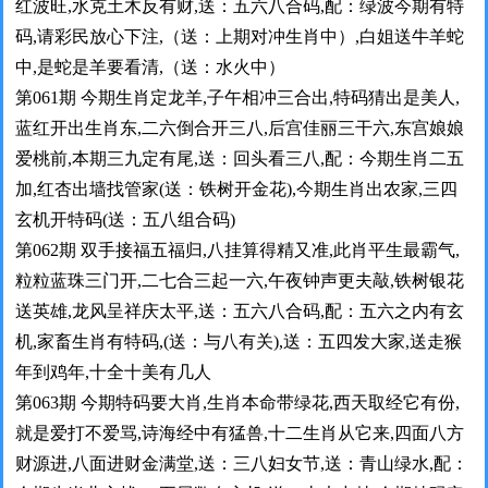
红波旺,水克土木反有财,送：五六八合码,配：绿波今期有特
码,请彩民放心下注,（送：上期对冲生肖中）,白姐送牛羊蛇
中,是蛇是羊要看清,（送：水火中）
第061期 今期生肖定龙羊,子午相冲三合出,特码猜出是美人,
蓝红开出生肖东,二六倒合开三八,后宫佳丽三干六,东宫娘娘
爱桃前,本期三九定有尾,送：回头看三八,配：今期生肖二五
加,红杏出墙找管家(送：铁树开金花),今期生肖出农家,三四
玄机开特码(送：五八组合码)
第062期 双手接福五福归,八挂算得精又准,此肖平生最霸气,
粒粒蓝珠三门开,二七合三起一六,午夜钟声更夫敲,铁树银花
送英雄,龙风呈祥庆太平,送：五六八合码,配：五六之内有玄
机,家畜生肖有特码,(送：与八有关),送：五四发大家,送走猴
年到鸡年,十全十美有几人
第063期 今期特码要大肖,生肖本命带绿花,西天取经它有份,
就是爱打不爱骂,诗海经中有猛兽,十二生肖从它来,四面八方
财源进,八面进财金满堂,送：三八妇女节,送：青山绿水,配：