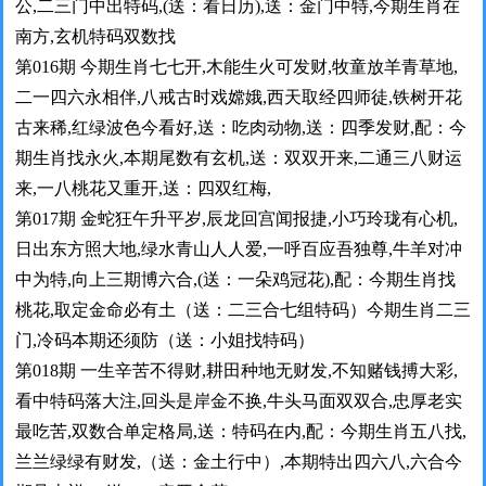
公,二三门中出特码,(送：看日历),送：金门中特,今期生肖在
南方,玄机特码双数找
第016期 今期生肖七七开,木能生火可发财,牧童放羊青草地,
二一四六永相伴,八戒古时戏嫦娥,西天取经四师徒,铁树开花
古来稀,红绿波色今看好,送：吃肉动物,送：四季发财,配：今
期生肖找永火,本期尾数有玄机,送：双双开来,二通三八财运
来,一八桃花又重开,送：四双红梅,
第017期 金蛇狂午升平岁,辰龙回宫闻报捷,小巧玲珑有心机,
日出东方照大地,绿水青山人人爱,一呼百应吾独尊,牛羊对冲
中为特,向上三期博六合,(送：一朵鸡冠花),配：今期生肖找
桃花,取定金命必有土（送：二三合七组特码）今期生肖二三
门,冷码本期还须防（送：小姐找特码）
第018期 一生辛苦不得财,耕田种地无财发,不知赌钱搏大彩,
看中特码落大注,回头是岸金不换,牛头马面双双合,忠厚老实
最吃苦,双数合单定格局,送：特码在内,配：今期生肖五八找,
兰兰绿绿有财发,（送：金土行中）,本期特出四六八,六合今