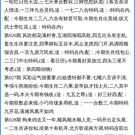
一轮红日照天边,三七开来合数双,江鲤也想跃龙门,客去茶凉
人情淡,一三伴九合灵码,送：一七二八合特码,送：;特码在内,
配：今期生肖二三八,六合有财君可取,今期生肖出英雄,状元
武士带红花.(,送：特码在内)
第026期 风吹稻花满村香,五湖四海唱高歌,四五出头有玄机,
畜生生肖要注意,四季耕耘五谷丰,风云龙虎四门开,风调雨顺
报吉昌,一言九鼎万民欢,送：特码在内,配：;今期生肖找包公,
二三门中出特码,(送：看日历),今期看好莫放过,四头三尾不
考虑,(送：第四期动物)
第027期 买彩运气很重要,白姐透特都不要,七嘴八舌讲不清,
争强斗胜闹纷纷,今期生肖二六乘,皇帝奴才找士兵,二八其中
选一码,木火今期有钱收,(送：九五之尊),送：好三好四,配：
今期双数必来报,小巧玲珑多用机,送：一一合数三,今期特码
九开花,落难风凰不如鸡
第028期 狗来鸡去又一年,顺风顺水顺人意,一码开出定头尾,
一二生肖讲你知,排第十有机寻,北方歌谣南方调,特码连双出