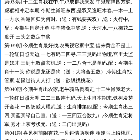
第038期 十二生肖我在中,牛鸡成群我来发,牛鬼蛇神四方躲,
虎猴相冲定本期,今期生肖旺东西,是双又逢旺木春,一木一土
一方水,香港回归为何时,（送：有钱要买双）,送：火行中,
配：今期生肖定开单,牛羊猪兔中奖,送：天河水,一八梅花二
度开,三头之数定中奖
第039期 今期生肖最好找,农民视它家中宝,借来黄金不是土,
一轮红日照天边,一七有码二四寻,三三灵码出物垭,宫里太监
是奴才,三到七数点玄机,送：一二八合七是单码,配：今期生
肖十一头,你说是龙还是狗（送：大将合五数）,今期生肖找
管家,老鼠过街人人打（送：欲钱找桃花）
第040期 今期生肖出农家,老牛骑马倒着走,十二生肖我老大,
一轮红日照天涯,二二三四连七码,天上生肖本期来,铁树发芽
开金花,一四扬威人耀武,送：生肖排第四,配：今期生肖出三
四,买蓝买绿自己查,（送：一三四五合数九）,今期生肖定将
军,秀才上京考状元,（送：二门出灵码）
第041期 喜见树前闹杏花,一见钟情两疾迷,相逢马上纷桃雨,