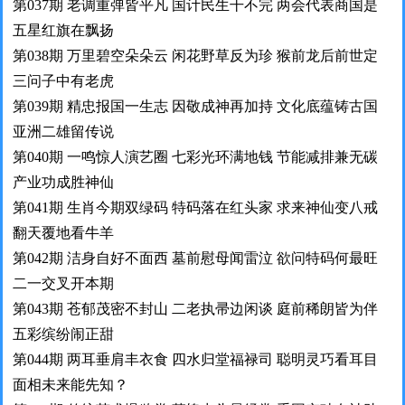
第037期 老调重弹皆平凡 国计民生干不完 两会代表商国是
五星红旗在飘扬
第038期 万里碧空朵朵云 闲花野草反为珍 猴前龙后前世定
三问子中有老虎
第039期 精忠报国一生志 因敬成神再加持 文化底蕴铸古国
亚洲二雄留传说
第040期 一鸣惊人演艺圈 七彩光环满地钱 节能减排兼无碳
产业功成胜神仙
第041期 生肖今期双绿码 特码落在红头家 求来神仙变八戒
翻天覆地看牛羊
第042期 洁身自好不面西 墓前慰母闻雷泣 欲问特码何最旺
二一交叉开本期
第043期 苍郁茂密不封山 二老执帚边闲谈 庭前稀朗皆为伴
五彩缤纷闹正甜
第044期 两耳垂肩丰衣食 四水归堂福禄司 聪明灵巧看耳目
面相未来能先知？