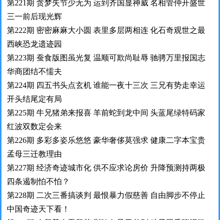
第221期 贪梦失节少无为 运到齐国显神威 名相管仲开盛世
三一前后现光辉
第222期 密密麻麻大小圆 表里多层两相连 化石奇观世之最
西峡恐龙遗迹园
第223期 蚕食版图虽光复 温顺可欺尚耻辱 驰骋万里报国志
华商团结不懦夫
第224期 四五书头点玄机 谁能一夜十三次 三兄有势走幸运
开头结尾定有局
第225期 牛兄猪弟来报喜 羊前蛇到龙中间 头蓝尾绿特码家
红波双数定会来
第226期 多彩多姿乐悠悠 豪华奢侈莫强求 健康二字本宝贵
孟母三迁教理由
第227期 经济奇迹城市化 供不应求论房价 升降预测持两极
四条遏制怕不怕？
第228期 二次三番搞谈判 最恨暴力假慈善 自由脚步不停止
中国奇迹天下看！