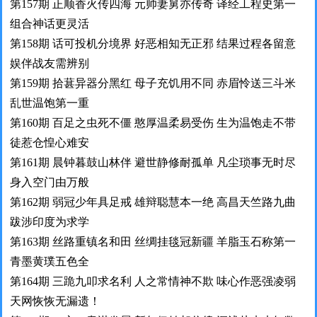
第157期 正顺香火传四海 元帅妻舅亦传奇 译经工程史第一
组合神话更灵活
第158期 话可投机分境界 好恶相知无正邪 结果过程各留意
娱伴战友需辨别
第159期 拾葚异器分黑红 母子充饥用不同 赤眉怜送三斗米
乱世温饱第一重
第160期 百足之虫死不僵 憨厚温柔易受伤 生为温饱走不带
徒惹仓惶心难安
第161期 晨钟暮鼓山林伴 避世静修耐孤单 凡尘琐事无时尽
身入空门由万般
第162期 弱冠少年具足戒 雄辩聪慧本一绝 高昌天竺路九曲
跋涉印度为求学
第163期 丝路重镇名和田 丝绸挂毯冠新疆 羊脂玉石称第一
青墨黄璞五色全
第164期 三跪九叩求名利 人之常情神不欺 味心作恶强凌弱
天网恢恢无漏遗！