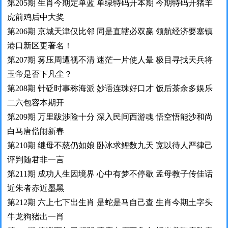
第205期 生肖今期定单蓝 单绿特码开本期 今期特码开猪羊
虎前鸡后中大奖
第206期 京城天津仅比邻 同是直辖必双赢 领航经济要塞镇
港口新区更著名！
第207期 雾压周遭视不清 迷茫一片使人晕 极目寻找天兵将
玉帝是否下凡尘？
第208期 针砭时事称海派 妙语连珠好口才 饭后茶余多娱乐
二六包容本期开
第209期 万里跋涉险十分 深入民间西游魂 悟空悟能沙和尚
白马唐僧闹新春
第210期 继母不慈仍如娘 卧冰求鲤数九天 宽以待人严律己
评判随君非一言
第211期 成功人生因境界 心中有梦不停歇 孟母教子传佳话
近朱者赤近墨黑
第212期 六上七下出生肖 是蛇是马自己查 生肖今期土字头
牛龙狗猪出一肖