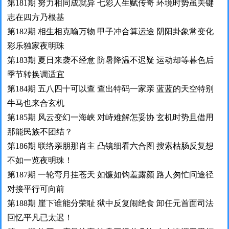
第181期 努力相同成就异 七彩人生赋传奇 环境时势虽关键
志在四方乃根基
第182期 相生相克喻万物 甲子冲合算运途 阴阳卦象常变化
彩乐独家夜明珠
第183期 夏日来袭不经意 防暑降温不迟疑 运动却等暮色后
季节转换调适宜
第184期 五八四十可以查 查出特码一家亲 蓝蓝的天空特别
牛马也来合玄机
第185期 风云变幻一海峡 对峙难解怎妥协 玄机时势且借用
那能民族不团结？
第186期 联络亲朋那肖主 凸镜细看六合图 搜索枯肠反复想
不如一览夜明珠！
第187期 一轮弯月挂苍天 如镰如钩羞露颜 路人匆忙问途径
对接平行可向前
第188期 崖下谁能分荣耻 狱中反复闹绝食 卸任元首面司法
回忆平凡已太迟！