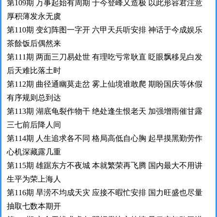
第109期 万事起始有周期 于今登峰又造极 以此形容君注意
厚积薄发永无虞
第110期 变幻阵图一字开 六甲天兵听安排 神话于今成娱乐
茶餘饭后偶然来
第111期 两面三刀易处世 有理吃亏常耿直 眨眼飘移见白发
后天难比落土时
第112期 曲径通幽莫走岔 雾上仙境谁敢爬 期盼国庆等休假
有序规则总到达
第113期 湖底龟裂作物干 绝处逢生恨老天 加强增雨催甘露
三七前后降人间
第114期 人生追求各不同 格局高低自心胸 起早摸黑勤劳作
心机深藏露几重
第115期 雄踞东方不夜城 本就繁荣再飞腾 国内最大不用讲
生平为荣上海人
第116期 旱涝不均成天灾 应接不暇忙安排 国力旺盛也尽量
抽取七数本期开