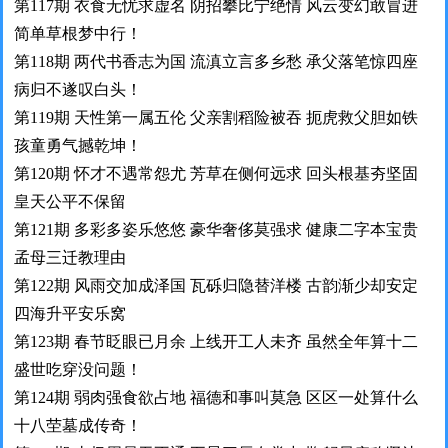
第117期 衣食无忧求虚名 阴招攀比宁绝情 风云变幻敢冒进
简单草根梦中行！
第118期 两代书香志为国 流滇立言多乡愁 承父落笔惊四座
病归不遂叹白头！
第119期 天性第一属五伦 父亲割稻险被吞 扼虎救父胆如铁
孩童勇气撼乾坤！
第120期 怀才不遇常怨尤 芳草在侧何远求 回头根基夯坚固
皇天公平不保留
第121期 多彩多姿乐悠悠 豪华奢侈莫强求 健康二字本宝贵
孟母三迁教理由
第122期 风雨交加成泽国 瓦砾归隐替洋楼 古韵渐少却安定
四海升平安乐窝
第123期 春节眨眼已月余 上线开工人未齐 虽然全年算十二
盛世吃穿没问题！
第124期 弱肉强食欲占地 福德和事叫莫急 区区一处算什么
十八茔墓成传奇！