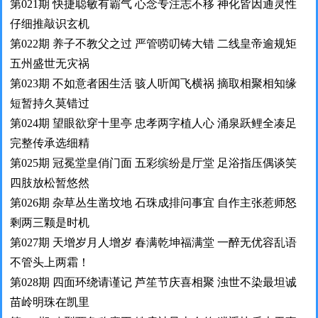
第021期 快捷聪敏有霸气 心念专注志不移 神化皆因通灵性
仔细推敲识玄机
第022期 养子不教父之过 严管唠叨铸大错 二线皇帝逾规矩
五州盛世无灾祸
第023期 不如意者困生活 骇人听闻飞横祸 摘取相聚相知缘
短暂持久莫错过
第024期 望眼欲穿十里亭 忠孝两字植人心 涌泉跃鲤全凑足
完整传承选细精
第025期 冠冕堂皇俏门面 五彩缤纷是厅堂 足浴指压偶谈笑
四肢放松暂悠然
第026期 杂草丛生凿坟地 石珠成排问事宜 自作主张惹师怒
剩两三颗是时机
第027期 天增岁月人增岁 春满乾坤福满堂 一醉无优容乱语
不管头上两霜！
第028期 四面环绕请谨记 芦笙节庆喜相聚 浊世不染最坦诚
苗岭明珠在凯里