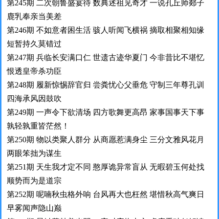
第245期 二次朝鲁盛宴待 数典述祖见奇才 一说孔丘师郯子
鹿乳奉亲当美差
第246期 不如意者困生活 骇人听闻飞横祸 摘取相聚相知缘
短暂持久莫错过
第247期 兵临长安满口仁 世遗古迹华夏门 今非昔比不堪忆
恨透皇帝杀功臣
第248期 履新惊惕辞官归 尝粪忧心父垂危 守制三年尊孔训
四海承风因鼓吹
第249期 一声令下欲清场 四方歌舞更高昂 家事国事天下事
孰轻孰重皆茫然！
第250期 物以类聚人群分 从商愿惹满身尘 三分文雅风花月
两眼笨拙为谋生
第251期 天生我才定不同 憨厚诡异常盲从 无暇碧玉何处找
顺势而为是道宗
第252期 呢喃秋虫格外响 台风再大也枉然 堪惜秋高气爽日
早雾闻声隐山巅