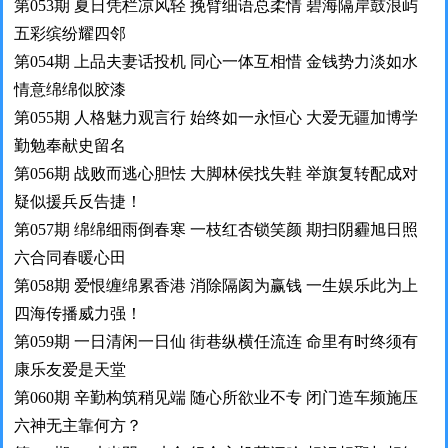
第053期 夏日凭栏凉风轻 挽臂细语总柔情 碧海隔岸鼓浪屿
五彩缤纷耀四邻
第054期 上品夫妻话投机 同心一体互相惜 金钱势力淡如水
情意绵绵似胶漆
第055期 人格魅力观言行 始终如一永恒心 大爱无疆加博学
勤勉奉献史留名
第056期 战败而逃心胆怯 大脚林侯找失鞋 举旗复转配成对
疑似援兵反告捷！
第057期 绵绵细雨倒春寒 一枝红杏锁笑颜 期扫阴霾旭日照
六合同春暖心田
第058期 爱恨缠绵累香港 消除隔阂为赢钱 一生娱乐此为上
四海传播威力强！
第059期 一日清闲一日仙 街巷纵横任流连 命里有时终须有
康乐友爱是天堂
第060期 辛勤构筑稍见端 随心所欲业不专 闭门造车频施压
六神无主靠何方？