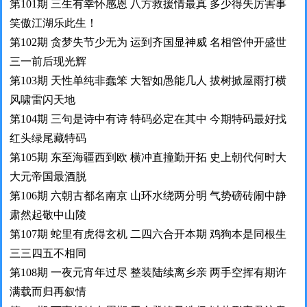
第101期 三生有幸怀感恩 八方救援情最真 多少得失厉害事
笑傲江湖乐此生！
第102期 贪梦失节少无为 运到齐国显神威 名相管仲开盛世
三一前后现光辉
第103期 天性单纯非蠢笨 大智如愚能几人 拔树掀屋雨打横
风啸雷闪天地
第104期 三句是诗中有诗 特码必定在其中 今期特码最好找
红头绿尾藏特码
第105期 东至海疆西到欧 横冲直撞勤开拓 史上朝代何时大
大元帝国最酒脱
第106期 六朝古都名南京 山环水绕两分明 气势磅砖闹中静
肃然起敬中山陵
第107期 蛇里有虎得玄机 二四六合开本期 鸡狗本是同根生
三三四五不相同
第108期 一夜元宵年过尽 整装陆续离乡亲 两手空挥有期许
满载而归再叙情