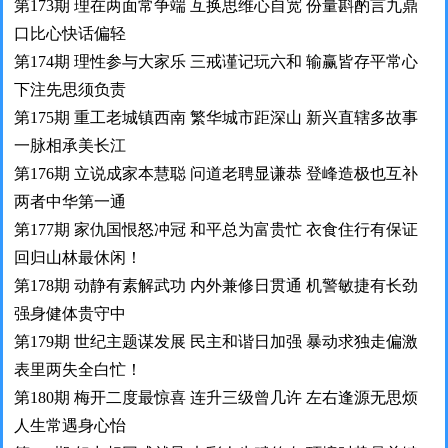
第173期 理在两面常争端 互换思维心自宽 份量斟酌言九鼎
口比心快话偏轻
第174期 理性参与大家乐 三戒谨记玩六和 输赢皆存平常心
下注先思须负责
第175期 重工老城镇西南 繁华城市距深山 新兴直辖多故事
一脉相承美长江
第176期 立说成家本慧聪 问道老聘显谦恭 登峰造极也互补
两者中华第一通
第177期 家仇国恨怒冲冠 和平总为富贵忙 衣食住行有保证
回归山林最休闲！
第178期 动静有素解武功 内外兼修日贯通 机警敏捷有长劲
强身健体贵守中
第179期 世纪主题谋发展 民主和谐日加强 暴动求独走偏激
表里两失全白忙！
第180期 梅开二度最惊喜 连升三级曾几许 左右逢源无思烦
人生常遇身心怡