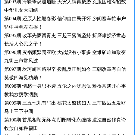
第093期 海疆争议迫眉睫 天灾人祸再威胁 克服困难有招数
中华儿女大团结
第094期 还原人性迎春彩 信仰自由民开怀 乡间塞车忙串户
轿中神明左右摇！
第095期 改革先驱留青史 三起三落尚坚持 折磨难损济世志
长活人心民之子！
第096期 灾祸频繁闹亚欧 大战没有小事多 空难矿难加政变
九衢三市常风波
第097期 坎珂崎区路艰辛 拨乱反正到如今 三朝改革有自信
笑傲四海见功勋！
第098期 情愁一身思不透 五伦之内犹恩仇 难得常遇开心事
教我放荡学洒脱
第099期 三五七九有码出 桃花太监找妇人 三前四后五发财
马上三下中间二
第100期 首尾相顾无终点 阴阳转化永缠绵 道法自然修真谛
收放自如种福田