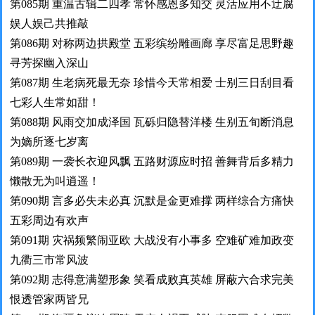
第085期 重温古辑二四孝 常怀感恩多知交 灵活应用不迂腐
娱人娱己共推敲
第086期 对称两边拱殿堂 五彩缤纷雕画廊 享尽富足思野趣
寻芳探幽入深山
第087期 生老病死最无奈 珍惜今天常相爱 士别三日刮目看
七彩人生常如甜！
第088期 风雨交加成泽国 瓦砾归隐替洋楼 生别五旬断消息
为嫡所逐七岁离
第089期 一袭长衣迎风飘 五路财源应时招 善舞背后多精力
懒散无为叫逍遥！
第090期 言多必失未必真 沉默是金更难撑 两样综合方痛快
五彩周边有欢声
第091期 灾祸频繁闹亚欧 大战没有小事多 空难矿难加政变
九衢三市常风波
第092期 志得意满塑形象 笑看成败真英雄 屏蔽六合求完美
恨透管家两皆兄