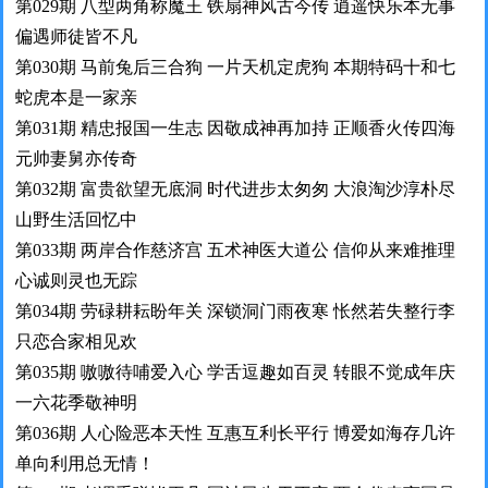
第029期 八型两角称魔王 铁扇神风古今传 逍遥快乐本无事
偏遇师徒皆不凡
第030期 马前兔后三合狗 一片天机定虎狗 本期特码十和七
蛇虎本是一家亲
第031期 精忠报国一生志 因敬成神再加持 正顺香火传四海
元帅妻舅亦传奇
第032期 富贵欲望无底洞 时代进步太匆匆 大浪淘沙淳朴尽
山野生活回忆中
第033期 两岸合作慈济宫 五术神医大道公 信仰从来难推理
心诚则灵也无踪
第034期 劳碌耕耘盼年关 深锁洞门雨夜寒 怅然若失整行李
只恋合家相见欢
第035期 嗷嗷待哺爱入心 学舌逗趣如百灵 转眼不觉成年庆
一六花季敬神明
第036期 人心险恶本天性 互惠互利长平行 博爱如海存几许
单向利用总无情！