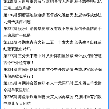
第229期 人留尊奉吾留节 影响各异无差别 粽子飘香聊记忆
三亲二戚送和谐
第230期 洞府福地修道缘 基督感化唯信天 愁思转移成佛法
九州传播两相连
第231期 娱乐巨彩传华夏 收发有度不累家 莫信长赢防两手
三遍思维一线搭
第232期 今期生肖有火花 二五一十发大家 蓝头生肖出红蓝
红蓝双数出特码
第233期 三分天下隆中对 八卦阵图显餘威 奇计妙招皆智慧
古今中外还有谁！
第234期 世间何物最憧景 古今中外数爱情 书或现实愿受骗
佛倡寡欲孤单行！
第235期 今期待会景色好 有人十元买码时 五来四去羊发财
今期单双里明白
第236期 海疆争议迫眉睫 天灾人祸再威胁 克服困难有招数
中华儿女大团结