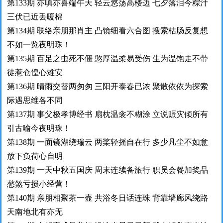
第133期 亦嗔亦喜端午天 轻云悠荡高楼边 七夕落泪今粽汁
三伏已近丢暖棉
第134期 联络亲朋那肖主 凸镜细看六合图 搜索枯肠反复想
不如一览夜明珠！
第135期 百足之虫死不僵 憨厚温柔易受伤 生为温饱走不带
徒惹仓惶心难安
第136期 晴雨交替两匆匆 三阳开泰春已浓 聚散依依为探索
际遇思维各不同
第137期 事父极孝博经书 扇枕温衾不糊涂 立说赈灾倾所有
引古喻今夜明珠！
第138期 一面镜湖绕瑞云 两桨轻摇自在行 多少凡尘不如意
放下负荷心自明
第139期 一天中秋五国庆 周末连续备旅行 职员会餐加奖品
愁煞亏损小经营！
第140期 亲朋相聚茶一壶 共浴冬日话连珠 背靠墙廊风绕路
天南地北有亦无