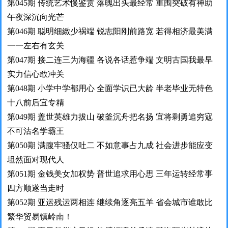
第045期 传统艺术慢鉴赏 落魄出头最经常 重围突破有神助
午夜深沉向光芒
第046期 聪明细緻少祸端 锐志阳刚前路宽 若得相济最美满
一一左右有玄关
第047期 接二连三为海疆 各说各话惹争端 文明古国我最早
实力信心敢冲关
第048期 小学中学都用心 全面学识已大龄 半老毕业无特色
十八前后宜专精
第049期 盖世英雄力拔山 破釜沉舟把名扬 宜将剩勇追穷寇
不可沽名学霸王
第050期 满腹牢骚仅吐二 不如意事占九成 社会进步能应变
坦然面对现代人
第051期 金钱美女加权势 普世追求用心思 三年运转经常事
四方顺遂当走时
第052期 亚运残运两相连 继续角逐亮五羊 省会城市谁敢比
繁华贸易镇岭南！