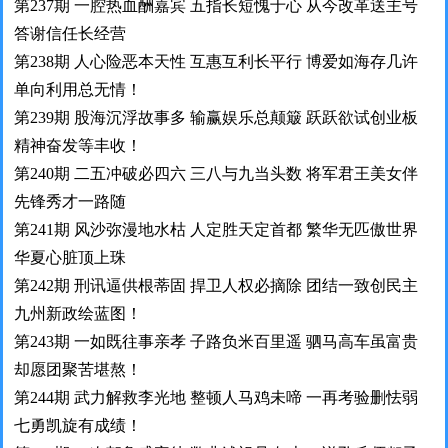
第237期 一腔热血酬嘉宾 五指长短愧于心 从今改革送主号
答谢信任长经营
第238期 人心险恶本天性 互惠互利长平行 博爱如海存几许
单向利用总无情！
第239期 股海沉浮故事多 输赢娱乐总颠簸 跃跃欲试创业板
精神奋发等丰收！
第240期 二五冲破必四六 三八与九当头数 将军君王美女伴
先锋秀才一路随
第241期 风沙弥漫地水枯 人定胜天定首都 繁华无匹傲世界
华夏心脏顶上珠
第242期 刑讯逼供根蒂固 捍卫人权必摘除 团结一致创民主
九州新政绘蓝图！
第243期 一如既往事亲孝 子路负米百里遥 驷马高车虽富贵
却愿团聚苦堪熬！
第244期 武力解救李光地 整顿人马鸡未啼 一再考验删怯弱
七勇凯旋有成绩！