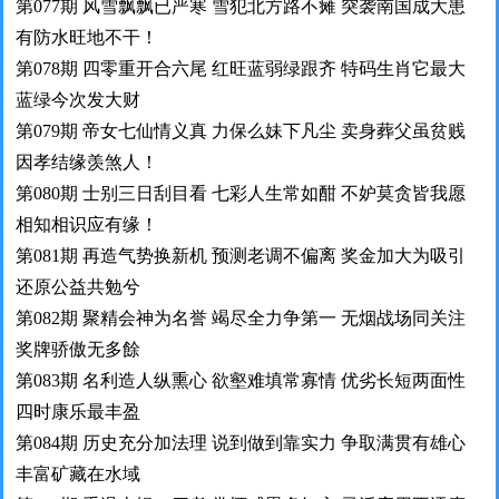
第077期 风雪飘飘已严寒 雪犯北方路不瘫 突袭南国成大患
有防水旺地不干！
第078期 四零重开合六尾 红旺蓝弱绿跟齐 特码生肖它最大
蓝绿今次发大财
第079期 帝女七仙情义真 力保么妹下凡尘 卖身葬父虽贫贱
因孝结缘羡煞人！
第080期 士别三日刮目看 七彩人生常如酣 不妒莫贪皆我愿
相知相识应有缘！
第081期 再造气势换新机 预测老调不偏离 奖金加大为吸引
还原公益共勉兮
第082期 聚精会神为名誉 竭尽全力争第一 无烟战场同关注
奖牌骄傲无多餘
第083期 名利造人纵熏心 欲壑难填常寡情 优劣长短两面性
四时康乐最丰盈
第084期 历史充分加法理 说到做到靠实力 争取满贯有雄心
丰富矿藏在水域