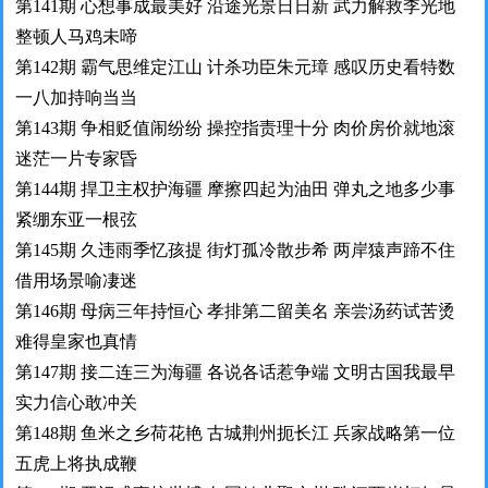
第141期 心想事成最美好 沿途光景日日新 武力解救李光地
整顿人马鸡未啼
第142期 霸气思维定江山 计杀功臣朱元璋 感叹历史看特数
一八加持响当当
第143期 争相贬值闹纷纷 操控指责理十分 肉价房价就地滚
迷茫一片专家昏
第144期 捍卫主权护海疆 摩擦四起为油田 弹丸之地多少事
紧绷东亚一根弦
第145期 久违雨季忆孩提 街灯孤冷散步希 两岸猿声蹄不住
借用场景喻凄迷
第146期 母病三年持恒心 孝排第二留美名 亲尝汤药试苦烫
难得皇家也真情
第147期 接二连三为海疆 各说各话惹争端 文明古国我最早
实力信心敢冲关
第148期 鱼米之乡荷花艳 古城荆州扼长江 兵家战略第一位
五虎上将执成鞭