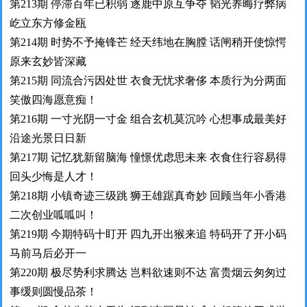
第213期 停滞百年已积弱 逐鹿中原互争夺 韬光养晦疗弊病
屹立东方修金瓯
第214期 时势不予掩锋芒 经天纬地在胸膛 话闸稍开使惊愕
原来玄妙皆深藏
第215期 同流合污因处世 衣食无忧求奢侈 本质行为分两面
笑傲四海愿意痴！
第216期 一寸光阴一寸金 组合玄机莫沉吟 心想事成最美好
沿途光景日日新
第217期 记忆犹新留脑海 憧憬优虑思未来 衣食住行容易得
回头少悔是人才！
第218期 小镇奇迹三级跳 狮王雄踞真奇妙 回顾当年小香港
二次创业呱呱叫！
第219期 今期特码十盯开 四九开出猴来追 特码开了开小码
马前马后必开一
第220期 极尽势利求腾达 岂料欲速则不达 富贵烟云匆匆过
事缓则圆慢品茶！