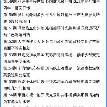
第149期 亚运盛事接世博 各国健儿聚广州 珠江两岸灯如昼
四年一度又开锣
第150期 算计到老剩多少 平凡中庸好精神 三声无奈肠九转
先顶旋转玻璃门！
第151期 满腔热血出头地 难挡循环时光急 时常叹息运不济
匆忙已近落日西
第152期 人类协作大天下 各自为政小国家 政经文化谁主宰
表面平等实相差
第153期 风雨交加成泽国 瓦砾归隐替洋楼 古韵渐少却安定
四海升平安乐窝
第154期 车流如电心头乱 斑马线上难横穿 一流速度数深圳
莫羡这里公路宽
第155期 欲说还休难启齿 行业鸿沟留心思 安得周遭皆谅解
倾吐几句与相知
第156期 半亩方塘一鉴开 天光云影共徘徊 问渠那得清如许
为有源头活水来