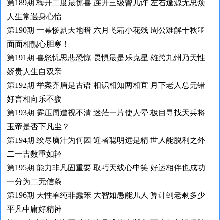
第189期 梅开二度最惊喜 连升三级曾几许 左右逢源无思烦
人生常遇身心怡
第190期 一幕惨剧天地暗 六月飞霜小花残 周公难解千秋噩
面面相靓心胆寒！
第191期 喜怒忧思悲恐惊 畏惧最是乐克星 雄跨九州乃天性
娇贵人生自双亲
第192期 举案齐眉是古语 相识相知两相宜 月下老人总无错
好言相向乐不疲
第193期 雾压周遭视不清 迷茫一片使人晕 极目寻找天兵将
玉帝是否下凡尘？
第194期 绞尽脑汁为何因 近者聪明远是精 世人能脱利之外
二一吉数重如轻
第195期 能力非凡固重要 取巧天线心中笑 好运相伴也成功
一分为二无信条
第196期 天性单纯非蠢笨 大智如愚能几人 算计到老剩多少
平凡中庸好精神