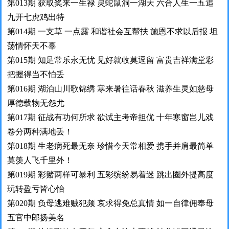
第013期 获取奖来一生禄 灵蛇鼠洞一湖天 六合人生一五追
九开七虎鸡出特
第014期 一支草 一点露 和谐社会互帮扶 施恩不求以后报 坦
荡情怀天不辜
第015期 知足常乐永无忧 见好就收莫逗留 富贵吉祥满堂彩
把握得当不怕丢
第016期 湖泊山川歌锦绣 寒来暑往话春秋 滋养生灵如慈母
厚德载物无怨尤
第017期 征战有功何所求 欲试主考帝担优 十年寒窗岂儿戏
卷分两种满地丢！
第018期 生老病死最无奈 珍惜今天常相爱 携手并肩最简单
莫羡人飞千里外！
第019期 彩赌两样可暴利 五彩缤纷易着迷 跳出圈外提高度
玩转盈亏皆心怡
第020期 负母逃难贼犯频 哀求得免总真情 如一自律佣奉母
五官中郎扬美名