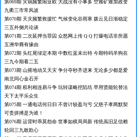
第069期 灾祸频繁闹亚欧 大战没有小事多 空难矿难加政变
九衢三市常风波
第070期 天灾频繁救援忙 气候变化谷雨寒 拨云见日渐稳定
三五外侧共论谈
第071期 二次延押当罪囚 众怒网上传 Q Q 打爆电话非所愿
五洲华裔有缘由
第072期 头红尾绿定本期 中数红蓝未出特 今期特码羊狗在
三九今期看二五
第073期 山摇地动又天灾 争分夺秒齐进来 无论多少都是爱
南北同心金石开
第074期 权利相连易斗争 玩转谋略挖陷坑 早用贤能轮替法
天下太平乐众生
第075期 一通电话何日归 不曾计较盈与亏 父慈子孝两默契
可贵拼搏是为谁！
第076期 运背时乖莫怨命 世事如棋局局新 传统虽旧足信赖
轮回三九敢欺心