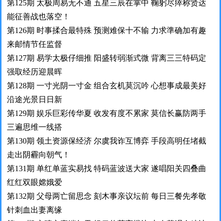
第125期 太极周易无不通 五星三辰在掌中 鞠躬尽瘁称贤达
能征善战也落空！
第126期 时事揉合最特殊 预测难保十不输 力求準确加有趣
来邮情节任监督
第127期 易学太极仔细推 阳盛转弱渐式微 背离三三特码定
强取经历迎晨晖
第128期 一寸光阴一寸金 组合玄机莫沉吟 心想事成最美好
沿途光景日日新
第129期 娱乐巨彩传华夏 收发有度不累家 莫信长赢防两手
三遍思维一线搭
第130期 领土资源保经济 尔虞我诈互博弈 手段高明任堵截
走出阴霾向朝气！
第131期 单红单蓝实易找 特码蓝波送大家 遂唱阳关四叠曲
红红双眼嫦娥爱
第132期 父母两亡留思念 刻木事亲议坛前 每日三餐先孝敬
针刺血出妻离缘