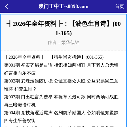
澳门王中王-s8898.com
首页
┫
2026年全年资料┣：【波色生肖诗】(00
1-365)
作者：繁华似锦
┫2026年全年资料┣：【猜生肖玄机诗】(001-365)
第001期 举案齐眉是古语 相识相知两相宜 月下老人总无错
好言相向乐不疲
第002期 彩珠滚滚随机搅 公证直播众人瞧 公益彩票岂二意
谁将 和套生肖？
第003期 口出狂言为选举 莽撞草民最可欺 同时两场可战胜
再三暗诺惜时机！
第004期 竞技角逐近尾声 名列前茅励国人 心如明镜知盈缺
四海生平善权衡