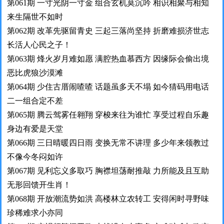
第061期 一寸光阴一寸金 组合玄机莫沉吟 相识相聚与相知
来生隔世不如时
第062期 改革先驱留青史 三起三落尚坚持 折磨难损济世志
长活人心民之子！
第063期 烽火岁月难如愿 满腔热血慕西方 因缘际会偷出境
恶比虎狼沙漠滩
第064期 少住古厝闹喳喳 话题虽多天不塌 如今猜码用电话
二一组合定不差
第065期 腾云驾雾任翱翔 穿梭来往为谁忙 享受过程自乐趣
身边有爱是天堂
第066期 三日晴暖四日雨 变换无常不讲理 多少年来领教过
不像今冬闷如许
第067期 见利忘义多取巧 胸襟坦荡耐推敲 力所能及且互助
无形回馈开生肖！
第068期 开放潮流势如洪 高楼林立农转工 安得闲时寻野味
珍稀难求小亦同