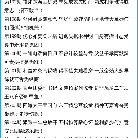
第197期 福如东海因矿藏 未见成效先断商 两虎相争谁得胜
意志一招不敢当！
第198期 公侯封赏随意念 鸟尽弓藏弹指间 拔地倚天虽雄伟
如履薄冰怕机关！
第199期 优心如焚染时病 进退失据求神明 自身有痒可忍受
囊中羞涩是原因！
第200期 一通电话何日归 不曾计较盈与亏 父慈子孝两默契
可贵拼搏是为谁！
第201期 利益冲突惹祸端 得不偿失难看穿 一股蛮劲人起早
练就巧舌为经商
第202期 官至团委副书记 文涛拍案列惊奇 是非混淆二前后
王八真否叫甲鱼！
第203期 四海太平天国向 六王猜忌互较量 精神可嘉皆奋勇
枭雄历史徒伤叹！
第204期 紧张一年总放开 五指掐算敞心怀 盈利多少何挂意
安比团圆悠乐哉！