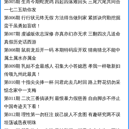
第005期 生肖今期蛇虎鸡 四起四落难回头 三尾六尾共同合
一七二五助你发
第006期 行行状元终无假 方法得当做到家 紧抓诀窍勤挖掘
蛮干虽勇如盲瞎！
第007期 虔诚皈依志深修 亦真亦幻亦无求 三翻四次几送命
真假历史话西游
第008期 鼠前龙后开一码 本期特码应开双 猜南猜北不能中
属土属水亦属金
第009期 乳姑不盒最感人 召集大小答媳恩 孝我一样敬新妇
传颂九州此最真！
第010期 十指尖尖捧一杯 问君此去几时回 路上野花切勿采
惦念家中一支梅
第011期 二次三番搞谈判 最恨暴力假慈善 自由脚步不停止
中国奇迹天下看！
第012期 理性第一勿狂注 娱己娱人不贪图 有趣研究两不误
坦荡诚恳夜明珠