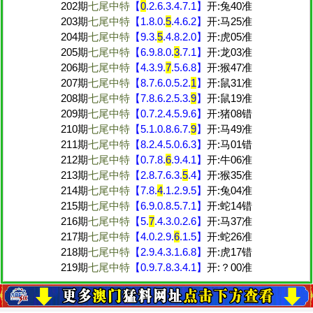
202期
七尾中特
【
0
.2.6.3.4.7.1】
开:兔40准
203期
七尾中特
【1.8.0.
5
.4.6.2】
开:马25准
204期
七尾中特
【9.3.
5
.4.8.2.0】
开:虎05准
205期
七尾中特
【6.9.8.0.
3
.7.1】
开:龙03准
206期
七尾中特
【4.3.9.
7
.5.6.8】
开:猴47准
207期
七尾中特
【8.7.6.0.5.2.
1
】
开:鼠31准
208期
七尾中特
【7.8.6.2.5.3.
9
】
开:鼠19准
209期
七尾中特
【0.7.2.4.5.9.6】
开:猪08错
210期
七尾中特
【5.1.0.8.6.7.
9
】
开:马49准
211期
七尾中特
【8.2.4.5.0.6.3】
开:马01错
212期
七尾中特
【0.7.8.
6
.9.4.1】
开:牛06准
213期
七尾中特
【2.8.7.6.3.
5
.4】
开:猴35准
214期
七尾中特
【7.8.
4
.1.2.9.5】
开:兔04准
215期
七尾中特
【6.9.0.8.5.7.1】
开:蛇14错
216期
七尾中特
【5.
7
.4.3.0.2.6】
开:马37准
217期
七尾中特
【4.0.2.9.
6
.1.5】
开:蛇26准
218期
七尾中特
【2.9.4.3.1.6.8】
开:虎17错
219期
七尾中特
【0.9.7.8.3.4.1】
开:？00准