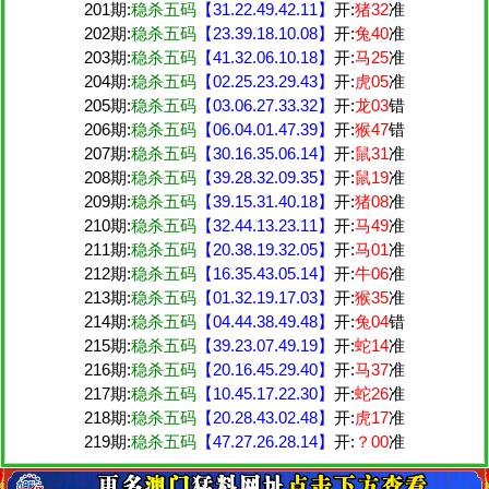
201期:
稳杀五码
【31.22.49.42.11】
开:
猪32
准
202期:
稳杀五码
【23.39.18.10.08】
开:
兔40
准
203期:
稳杀五码
【41.32.06.10.18】
开:
马25
准
204期:
稳杀五码
【02.25.23.29.43】
开:
虎05
准
205期:
稳杀五码
【03.06.27.33.32】
开:
龙03
错
206期:
稳杀五码
【06.04.01.47.39】
开:
猴47
错
207期:
稳杀五码
【30.16.35.06.14】
开:
鼠31
准
208期:
稳杀五码
【39.28.32.09.35】
开:
鼠19
准
209期:
稳杀五码
【39.15.31.40.18】
开:
猪08
准
210期:
稳杀五码
【32.44.13.23.11】
开:
马49
准
211期:
稳杀五码
【20.38.19.32.05】
开:
马01
准
212期:
稳杀五码
【16.35.43.05.14】
开:
牛06
准
213期:
稳杀五码
【01.32.19.17.03】
开:
猴35
准
214期:
稳杀五码
【04.44.38.49.48】
开:
兔04
错
215期:
稳杀五码
【39.23.07.49.19】
开:
蛇14
准
216期:
稳杀五码
【20.16.45.29.40】
开:
马37
准
217期:
稳杀五码
【10.45.17.22.30】
开:
蛇26
准
218期:
稳杀五码
【20.28.43.02.48】
开:
虎17
准
219期:
稳杀五码
【47.27.26.28.14】
开:
？00
准