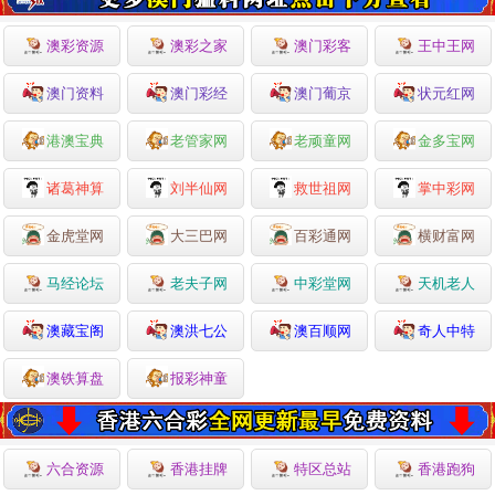
澳彩资源
澳彩之家
澳门彩客
王中王网
澳门资料
澳门彩经
澳门葡京
状元红网
港澳宝典
老管家网
老顽童网
金多宝网
诸葛神算
刘半仙网
救世祖网
掌中彩网
金虎堂网
大三巴网
百彩通网
横财富网
马经论坛
老夫子网
中彩堂网
天机老人
澳藏宝阁
澳洪七公
澳百顺网
奇人中特
澳铁算盘
报彩神童
六合资源
香港挂牌
特区总站
香港跑狗