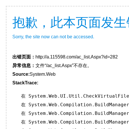
抱歉，此本页面发生
Sorry, the site now can not be accessed.
出错页面：
http://a.115598.com/ac_list.Aspx?id=282
异常信息：
文件“/ac_list.Aspx”不存在。
Source:
System.Web
StackTrace:
   在 System.Web.UI.Util.CheckVirtualFile
   在 System.Web.Compilation.BuildManager
   在 System.Web.Compilation.BuildManager
   在 System.Web.Compilation.BuildManager