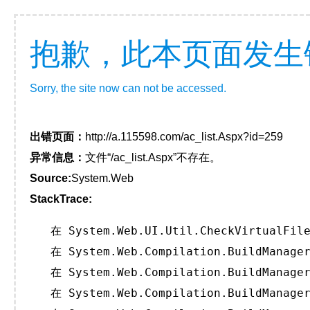
抱歉，此本页面发生
Sorry, the site now can not be accessed.
出错页面：
http://a.115598.com/ac_list.Aspx?id=259
异常信息：
文件“/ac_list.Aspx”不存在。
Source:
System.Web
StackTrace:
   在 System.Web.UI.Util.CheckVirtualFile
   在 System.Web.Compilation.BuildManager
   在 System.Web.Compilation.BuildManager
   在 System.Web.Compilation.BuildManager